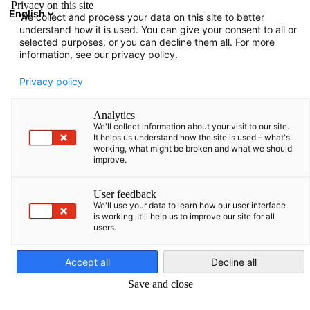
Privacy on this site
English
We collect and process your data on this site to better
Aramayı aç
Gezi
Terc
understand how it is used. You can give your consent to all or
selected purposes, or you can decline them all. For more
information, see our privacy policy.
Üyelik
Privacy policy
Analytics
Arzu eden her şirket AHK Türkiye’ye üye olabilir. AHK
We'll collect information about your visit to our site.
It helps us understand how the site is used – what's
Türkiye’ye üye olabilmek için öncelikle bir başvuru
working, what might be broken and what we should
formu doldurulması ve ticaret sicilinden bir kayıt
improve.
alınması gerekir. Üyelik aidatları şirketlerin büyüklüğüne
User feedback
göre sınıflandırılmıştır ve yılda 700 ile 2100 avro
We'll use your data to learn how our user interface
is working. It'll help us to improve our site for all
arasındadır. Üyeliğe kabul edilme, yönetim kurulunun
users.
Turkish
kararı uyarınca olur.
Accept all
Decline all
Bununla ilgili ayrıntıları müteakip sayfalarda
Save and close
bulabilirsiniz.