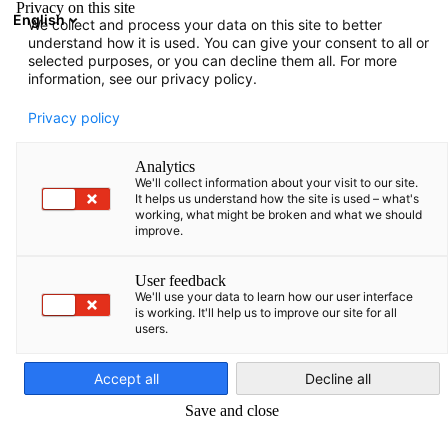
Privacy on this site
English
We collect and process your data on this site to better
Aramayı aç
Gezi
Terc
understand how it is used. You can give your consent to all or
selected purposes, or you can decline them all. For more
information, see our privacy policy.
Hakkımızda
Privacy policy
Analytics
Alman-Türk Ticaret ve Sanayi Odası
(AHK Türkiye
),
We'll collect information about your visit to our site.
It helps us understand how the site is used – what's
93 ülkede 150 merkezi
bulunan küresel
Alman Yurt
working, what might be broken and what we should
Dışı Ticaret Odaları
improve.
(
AHK
) ağının bir parçasıdır. 1994
yılında kurulan AHK Türkiye, kurulduğu günden itibaren
User feedback
artan üye sayısı ile günümüzde yaklaşık
1.200 üye
We'll use your data to learn how our user interface
is working. It'll help us to improve our site for all
şirketini
uluslararası işlerinde destekleyerek ikili ticari
users.
Turkish
ilişkilerde önemli bir platform sunmaktadır.
Accept all
Decline all
Save and close