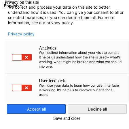
Privacy on this site
English
We collect and process your data on this site to better
Suche öffnen
Navi
Ein
understand how it is used. You can give your consent to all or
Infothek:
Neuigkeiten
selected purposes, or you can decline them all. For more
information, see our privacy policy.
Auf dieser Seite finden Sie sowohl aktuelle als auch ältere
Privacy policy
Informationen über die Deutsch-Türkische Industrie- und
Handelskammer.
Analytics
We'll collect information about your visit to our site.
It helps us understand how the site is used – what's
working, what might be broken and what we should
improve.
Filter und Sortierung anzeigen
User feedback
Filteroptionen wurden erfolgreich aktualisiert
We'll use your data to learn how our user interface
is working. It'll help us to improve our site for all
users.
German
Accept all
Decline all
Im Zusammenhang mit Neuigkeiten
Save and close
ALLE NEUIGKEITEN
AHK EVENT
AHK NEWS
BLOG
DELEGATION
LÄND