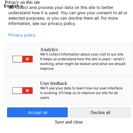
Privacy on this site
English
We collect and process your data on this site to better
Suche öffnen
Navi
Ein
understand how it is used. You can give your consent to all or
Infothek:
Category. News
selected purposes, or you can decline them all. For more
information, see our privacy policy.
Auf dieser Seite finden Sie sowohl aktuelle als auch ältere
Privacy policy
Informationen über die Deutsch-Türkische Industrie- und
Handelskammer.
Analytics
We'll collect information about your visit to our site.
It helps us understand how the site is used – what's
working, what might be broken and what we should
improve.
Filter und Sortierung anzeigen
User feedback
Filteroptionen wurden erfolgreich aktualisiert
We'll use your data to learn how our user interface
is working. It'll help us to improve our site for all
users.
German
Accept all
Decline all
Im Zusammenhang mit category. news
Save and close
CATEGORY.ALL_ NEWS
AHK EVENT
AHK NEWS
BLOG
BUSINESS PUB